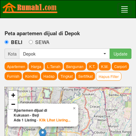
Peta apartemen dijual di Depok
BELI
SEWA
Kota
Depok
Update
Apartemen
Harga
L.Tanah
Bangunan
K.T.
K.M.
Carport
Furnish
Kondisi
Hadap
Tingkat
Sertifikat
Hapus Filter
+
−
×
Apartemen dijual di
Kukusan - Beji
Ada 1 Listing
-
Klik Lihat Listing...