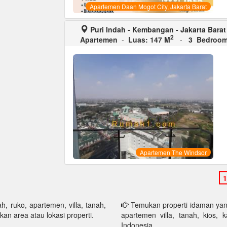
Apartemen Daan Mogot City, Jakarta Barat
Puri Indah - Kembangan - Jakarta Barat
2
Apartemen
-
Luas: 147 M
-
3 Bedroo
Apartemen The Windsor
h, ruko, apartemen, villa, tanah,
Temukan properti idaman yang 
kan area atau lokasi properti.
apartemen villa, tanah, kios, 
Indonesia.