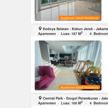
Apartemen Satu8 Residence
Kedoya Selatan - Kebun Jeruk - Jakarta
2
Apartemen
-
Luas: 187 M
-
4 Bedroo
Apartemen Satu8 Residence
Central Park - Grogol Petamburan - Jaka
2
Apartemen
-
Luas: 100 M
-
4 Bedroo