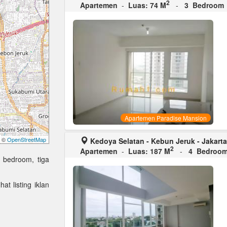
2
Apartemen
-
Luas: 74 M
-
3 Bedroom
Apartemen Paradise Mansion
©
OpenStreetMap
Kedoya Selatan - Kebun Jeruk - Jakarta
2
Apartemen
-
Luas: 187 M
-
4 Bedroo
 bedroom, tiga
at listing iklan