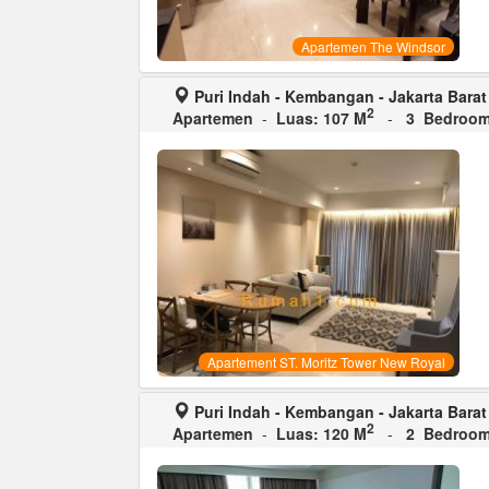
Apartemen The Windsor
Puri Indah - Kembangan - Jakarta Barat
2
Apartemen
-
Luas: 107 M
-
3 Bedroo
Apartement ST. Moritz Tower New Royal
Puri Indah - Kembangan - Jakarta Barat
2
Apartemen
-
Luas: 120 M
-
2 Bedroo