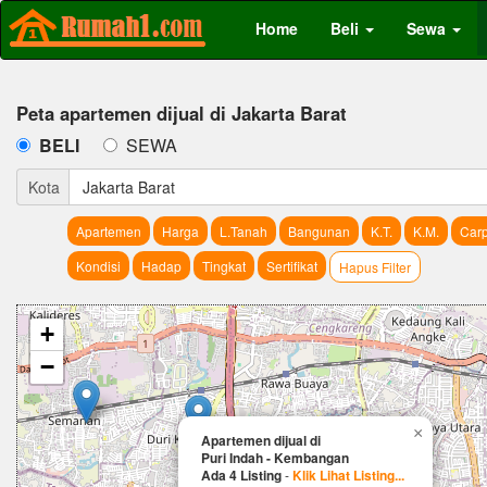
Home
Beli
Sewa
Peta apartemen dijual di Jakarta Barat
BELI
SEWA
Kota
Jakarta Barat
Apartemen
Harga
L.Tanah
Bangunan
K.T.
K.M.
Carp
Kondisi
Hadap
Tingkat
Sertifikat
Hapus Filter
+
−
×
Apartemen dijual di
Puri Indah - Kembangan
Ada 4 Listing
-
Klik Lihat Listing...