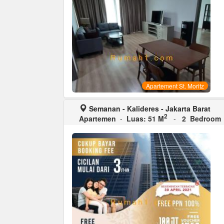
Apartement St. Moritz
Semanan - Kalideres - Jakarta Barat
2
Apartemen
-
Luas: 51 M
-
2 Bedroom