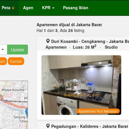
Peta
Agen
KPR
Pasang Iklan
Apartemen dijual di Jakarta Barat
Hal
1
dari
3
, Ada
24
listing
Duri Kosambi - Cengkareng - Jakarta Ba
2
Apartemen
-
Luas: 26 M
-
Studio
Update
ort
Furnish
Apartemen Puri Mansion
Pegadungan - Kalideres - Jakarta Barat