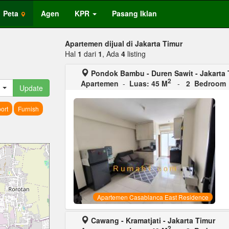
Peta
Agen
KPR
Pasang Iklan
Apartemen dijual di Jakarta Timur
Hal
1
dari
1
, Ada
4
listing
Pondok Bambu - Duren Sawit - Jakarta 
2
Apartemen
-
Luas: 45 M
-
2 Bedroom
Update
ort
Furnish
Apartemen Casablanca East Residence
Cawang - Kramatjati - Jakarta Timur
2