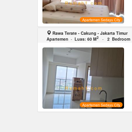
Apartemen Sedayu City
Rawa Terate - Cakung - Jakarta Timur
2
Apartemen
-
Luas: 60 M
-
2 Bedroom
Apartemen Sedayu City