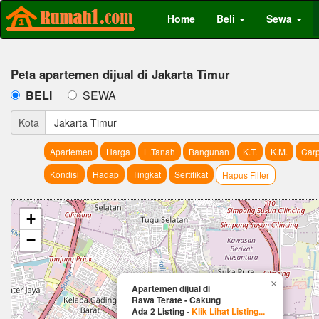
Home
Beli
Sewa
Peta apartemen dijual di Jakarta Timur
BELI
SEWA
Kota
Jakarta Timur
Apartemen
Harga
L.Tanah
Bangunan
K.T.
K.M.
Carp
Kondisi
Hadap
Tingkat
Sertifikat
Hapus Filter
+
−
×
Apartemen dijual di
Rawa Terate - Cakung
Ada 2 Listing
-
Klik Lihat Listing...