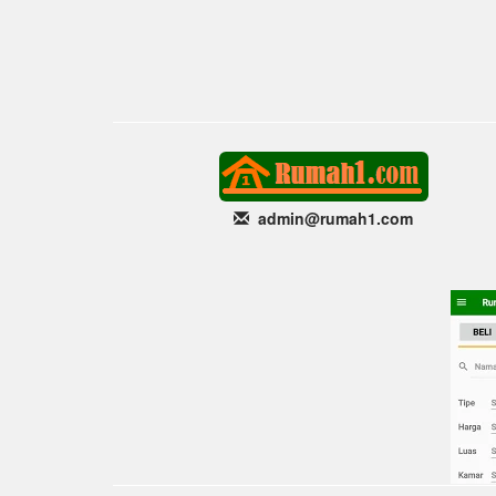
admin@rumah1
.com