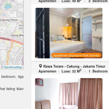
Apartemen
-
Luas: 49 M
-
2 Bedroom
Apartemen Signature Park Grande
Rawa Terate - Cakung - Jakarta Timur
©
OpenStreetMap
2
Apartemen
-
Luas: 32 M
-
1 Bedroom
 bedroom, tiga
at listing iklan