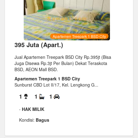
Apartemen Treepark 1 BSD City
395 Juta (Apart.)
Jual Apartemen Treepark BSD City Rp.395jt (Bisa
Juga Disewa Rp.3jt Per Bulan) Dekat Teraskota
BSD, AEON Mall BSD.
Apartemen Treepark 1 BSD City
Sunburst CBD Lot II/17, Kel. Lengkong G...
1
1
1
-
HAK MILIK
Kondisi:
Bagus