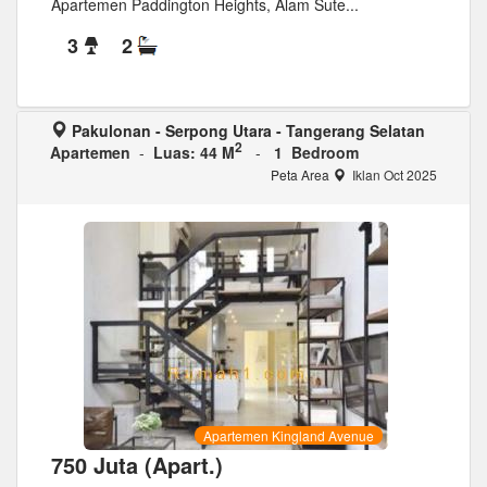
Apartemen Paddington Heights, Alam Sute...
3
2
Pakulonan - Serpong Utara - Tangerang Selatan
2
Apartemen
-
Luas: 44 M
-
1 Bedroom
Peta Area
Iklan Oct 2025
Apartemen Kingland Avenue
750 Juta (Apart.)