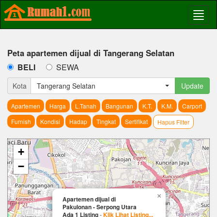
Peta apartemen dijual di Tangerang Selatan
BELI
SEWA
Kota
Tangerang Selatan
Update
Apartemen
Harga
L.Tanah
Bangunan
K.T.
K.M.
Carport
Furnish
Kondisi
Hadap
Tingkat
Sertifikat
Hapus Filter
+
−
×
Apartemen dijual di
Pakulonan - Serpong Utara
Ada 1 Listing
-
Klik Lihat Listing...