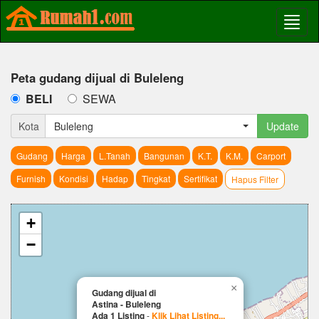
Peta gudang dijual di Buleleng
BELI
SEWA
Kota
Buleleng
Update
Gudang
Harga
L.Tanah
Bangunan
K.T.
K.M.
Carport
Furnish
Kondisi
Hadap
Tingkat
Sertifikat
Hapus Filter
+
−
×
Gudang dijual di
Astina - Buleleng
Ada 1 Listing
-
Klik Lihat Listing...