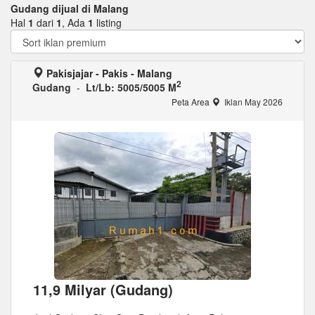
Gudang dijual di Malang
Hal
1
dari
1
, Ada
1
listing
Pakisjajar - Pakis - Malang
2
Gudang
-
Lt/Lb: 5005/5005 M
Peta Area
Iklan May 2026
11,9 Milyar (Gudang)