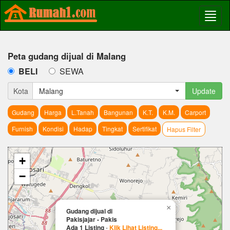
Peta gudang dijual di Malang
BELI
SEWA
Kota
Malang
Update
Gudang
Harga
L.Tanah
Bangunan
K.T.
K.M.
Carport
Furnish
Kondisi
Hadap
Tingkat
Sertifikat
Hapus Filter
+
−
×
Gudang dijual di
Pakisjajar - Pakis
Ada 1 Listing
-
Klik Lihat Listing...