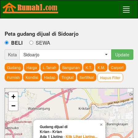
Peta gudang dijual di Sidoarjo
BELI
SEWA
Kota
Sidoarjo
Update
Gudang
Harga
L.Tanah
Bangunan
K.T.
K.M.
Carport
Furnish
Kondisi
Hadap
Tingkat
Sertifikat
Hapus Filter
+
−
×
Gudang dijual di
Krian - Krian
Ada 1 Listing
-
Klik Lihat Listing...