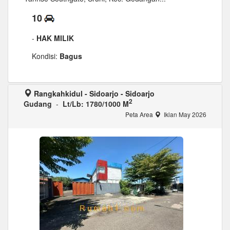
10
-
HAK MILIK
Kondisi:
Bagus
Rangkahkidul - Sidoarjo - Sidoarjo
2
Gudang
-
Lt/Lb: 1780/1000 M
Peta Area
Iklan May 2026