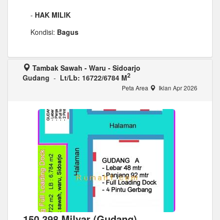
-
HAK MILIK
Kondisi:
Bagus
Tambak Sawah - Waru - Sidoarjo
2
Gudang
-
Lt/Lb: 16722/6784 M
Peta Area
Iklan Apr 2026
150,398 Milyar (Gudang)