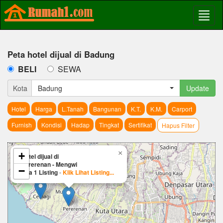
Peta hotel dijual di Badung
BELI
SEWA
Kota
Badung
Update
Hotel
Harga
L.Tanah
Bangunan
K.T.
K.M.
Carport
Furnish
Kondisi
Hadap
Tingkat
Sertifikat
Hapus Filter
×
+
Hotel dijual di
Pererenan - Mengwi
−
Ada 1 Listing
-
Klik Lihat Listing...