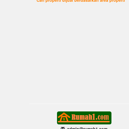
admin@rumah1
.com