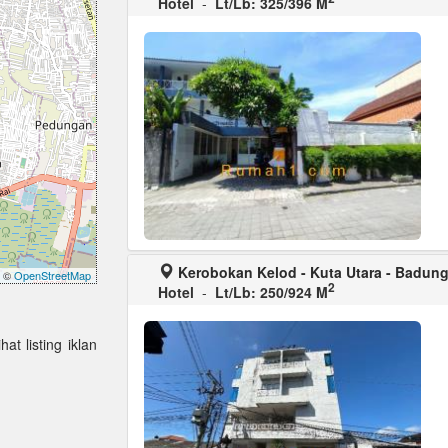
Hotel
-
Lt/Lb: 325/396 M
Kerobokan Kelod - Kuta Utara - Badun
©
OpenStreetMap
2
Hotel
-
Lt/Lb: 250/924 M
at listing iklan