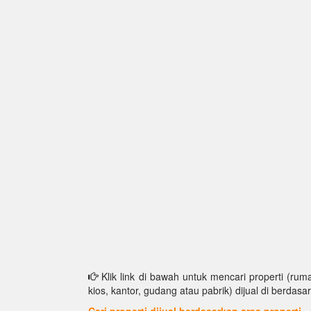
Klik link di bawah untuk mencari properti (ruma
kios, kantor, gudang atau pabrik) dijual di berdasar
Cari properti dijual berdasarkan area properti