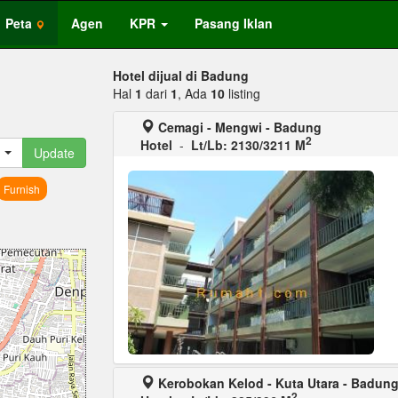
Peta
Agen
KPR
Pasang Iklan
Hotel dijual di Badung
Hal
1
dari
1
, Ada
10
listing
Cemagi - Mengwi - Badung
2
Hotel
-
Lt/Lb: 2130/3211 M
Update
Furnish
Kerobokan Kelod - Kuta Utara - Badun
2