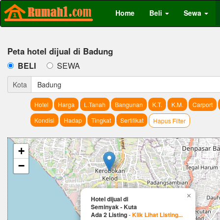
Home
Beli
Sewa
Peta hotel dijual di Badung
BELI
SEWA
Kota
Badung
Hotel
Harga
L.Tanah
Bangunan
K.T.
K.M.
Carport
Kondisi
Hadap
Tingkat
Sertifikat
Hapus Filter
+
−
×
Hotel dijual di
Seminyak - Kuta
Ada 2 Listing
-
Klik Lihat Listing...