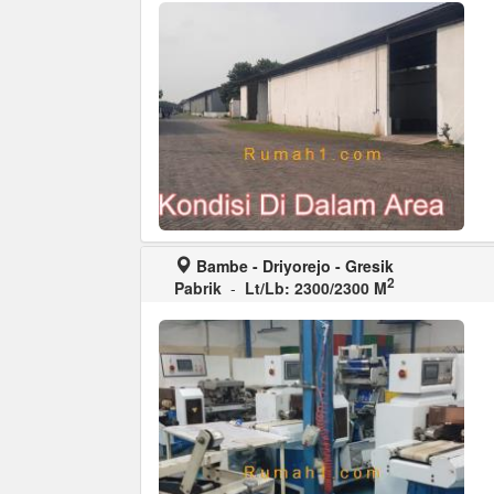
Bambe - Driyorejo - Gresik
2
Pabrik
-
Lt/Lb: 2300/2300 M