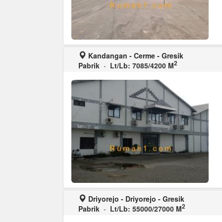
Kandangan - Cerme - Gresik
2
Pabrik
-
Lt/Lb: 7085/4200 M
Driyorejo - Driyorejo - Gresik
2
Pabrik
-
Lt/Lb: 55000/27000 M