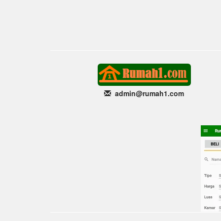
admin@rumah1
.com