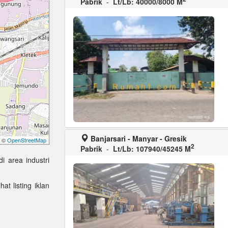
Pabrik
-
Lt/Lb: 40000/8000 M
Banjarsari - Manyar - Gresik
©
OpenStreetMap
2
Pabrik
-
Lt/Lb: 107940/45245 M
i area industri
at listing iklan