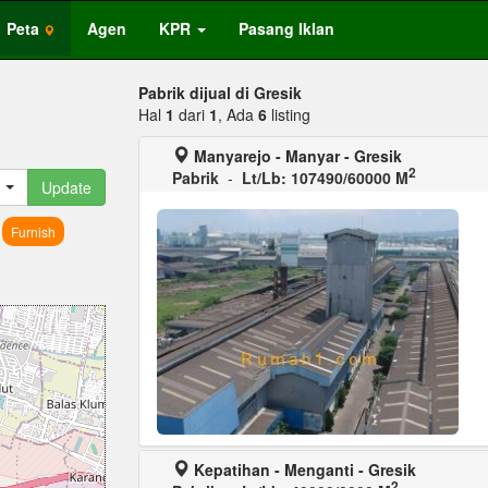
Peta
Agen
KPR
Pasang Iklan
Pabrik dijual di Gresik
Hal
1
dari
1
, Ada
6
listing
Manyarejo - Manyar - Gresik
2
Pabrik
-
Lt/Lb: 107490/60000 M
Update
Furnish
Kepatihan - Menganti - Gresik
2