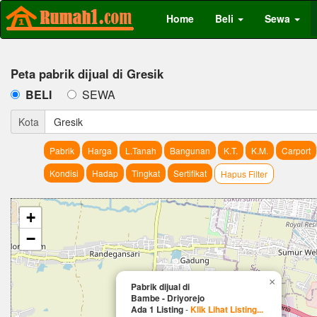
Home
Beli
Sewa
Peta pabrik dijual di Gresik
BELI
SEWA
Kota
Gresik
Pabrik
Harga
L.Tanah
Bangunan
K.T.
K.M.
Carport
Kondisi
Hadap
Tingkat
Sertifikat
Hapus Filter
+
−
×
Pabrik dijual di
Bambe - Driyorejo
Ada 1 Listing
-
Klik Lihat Listing...