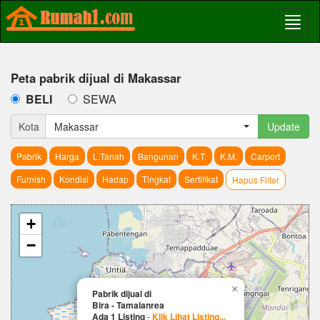
Peta pabrik dijual di Makassar
BELI
SEWA
Kota
Makassar
Update
Pabrik
Harga
L.Tanah
Bangunan
K.T.
K.M.
Carport
Furnish
Kondisi
Hadap
Tingkat
Sertifikat
Hapus Filter
+
−
×
Pabrik dijual di
Bira - Tamalanrea
Ada 1 Listing
-
Klik Lihat Listing...