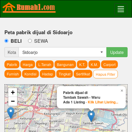
Peta pabrik dijual di Sidoarjo
BELI
SEWA
Kota
Sidoarjo
Update
Pabrik
Harga
L.Tanah
Bangunan
K.T.
K.M.
Carport
Furnish
Kondisi
Hadap
Tingkat
Sertifikat
Hapus Filter
×
+
Pabrik dijual di
Tambak Sawah - Waru
−
Ada 1 Listing
-
Klik Lihat Listing...