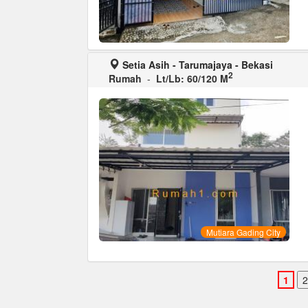
Setia Asih - Tarumajaya - Bekasi
2
Rumah
-
Lt/Lb: 60/120 M
Mutiara Gading City