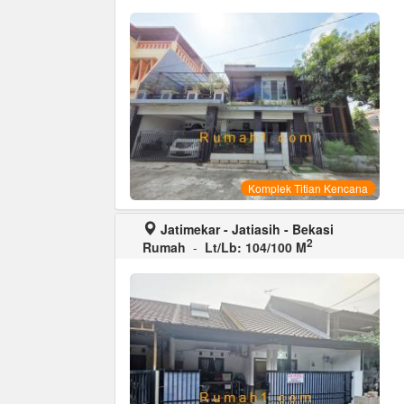
Komplek Titian Kencana
Jatimekar - Jatiasih - Bekasi
2
Rumah
-
Lt/Lb: 104/100 M