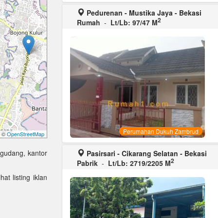
Pedurenan - Mustika Jaya - Bekasi
2
Rumah
-
Lt/Lb: 97/47 M
Perumahan Dukuh Zambrud
©
OpenStreetMap
 gudang, kantor
Pasirsari - Cikarang Selatan - Bekasi
2
Pabrik
-
Lt/Lb: 2719/2205 M
at listing iklan