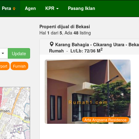
Peta
Agen
KPR
Pasang Iklan
Properti dijual di Bekasi
Hal
1
dari
5
, Ada
48
listing
Karang Bahagia - Cikarang Utara - Beka
2
Rumah
-
Lt/Lb: 72/36 M
Update
port
Furnish
Arta Angsana Residence