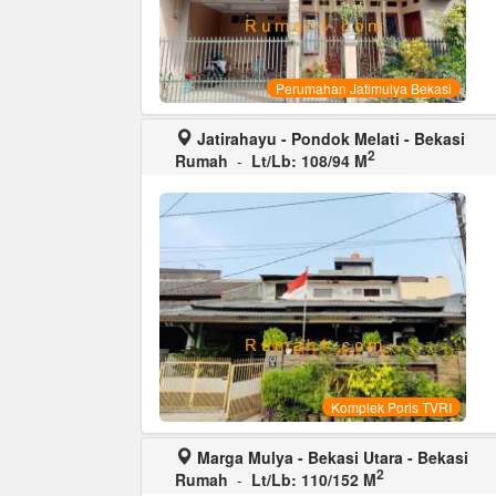
Perumahan Jatimulya Bekasi
Jatirahayu - Pondok Melati - Bekasi
2
Rumah
-
Lt/Lb: 108/94 M
Komplek Poris TVRI
Marga Mulya - Bekasi Utara - Bekasi
2
Rumah
-
Lt/Lb: 110/152 M