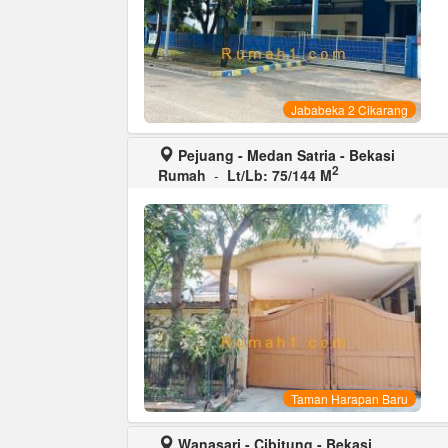
Jababeka 2 Cikarang
Pejuang - Medan Satria - Bekasi
2
Rumah
-
Lt/Lb: 75/144 M
Taman Harapan Baru
Wanasari - Cibitung - Bekasi