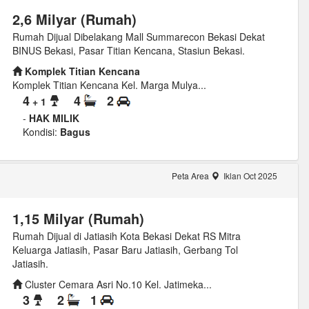
2,6 Milyar (Rumah)
Rumah Dijual Dibelakang Mall Summarecon Bekasi Dekat
BINUS Bekasi, Pasar Titian Kencana, Stasiun Bekasi.
Komplek Titian Kencana
Komplek Titian Kencana Kel. Marga Mulya...
4
4
2
+ 1
-
HAK MILIK
Kondisi:
Bagus
Peta Area
Iklan Oct 2025
1,15 Milyar (Rumah)
Rumah Dijual di Jatiasih Kota Bekasi Dekat RS Mitra
Keluarga Jatiasih, Pasar Baru Jatiasih, Gerbang Tol
Jatiasih.
Cluster Cemara Asri No.10 Kel. Jatimeka...
3
2
1