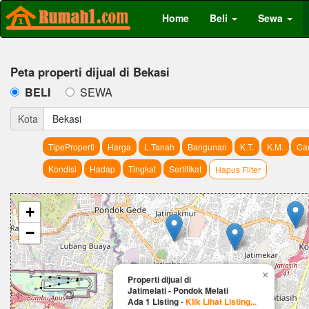
Home
Beli
Sewa
Peta properti dijual di Bekasi
BELI
SEWA
Kota
Bekasi
TipeProperti
Harga
L.Tanah
Bangunan
K.T.
K.M.
Car
Kondisi
Hadap
Tingkat
Sertifikat
Hapus Filter
+
−
×
Properti dijual di
Jatimelati - Pondok Melati
Ada 1 Listing
-
Klik Lihat Listing...