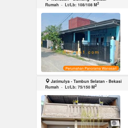
2
Rumah
-
Lt/Lb: 108/108 M
Perumahan Panorama Wanasari
Jatimulya - Tambun Selatan - Bekasi
2
Rumah
-
Lt/Lb: 75/150 M