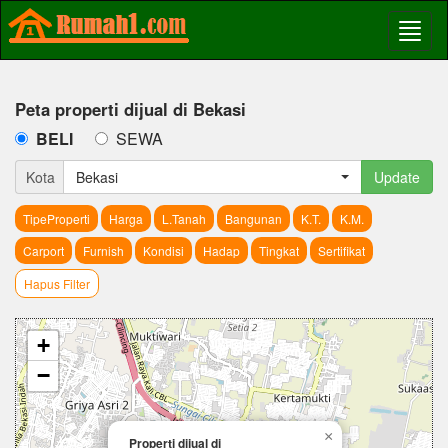
Peta properti dijual di Bekasi
BELI
SEWA
Kota
Bekasi
Update
TipeProperti
Harga
L.Tanah
Bangunan
K.T.
K.M.
Carport
Furnish
Kondisi
Hadap
Tingkat
Sertifikat
Hapus Filter
+
−
×
Properti dijual di