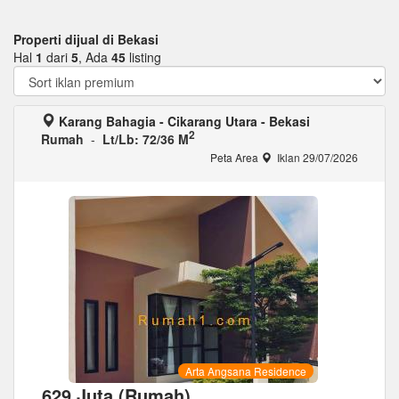
Properti dijual di Bekasi
Hal
1
dari
5
, Ada
45
listing
Karang Bahagia - Cikarang Utara - Bekasi
2
Rumah
-
Lt/Lb: 72/36 M
Peta Area
Iklan 29/07/2026
Arta Angsana Residence
629 Juta (Rumah)