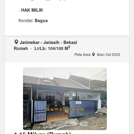
-
HAK MILIK
Kondisi:
Bagus
Jatimekar - Jatiasih - Bekasi
2
Rumah
-
Lt/Lb: 104/100 M
Peta Area
Iklan Oct 2025