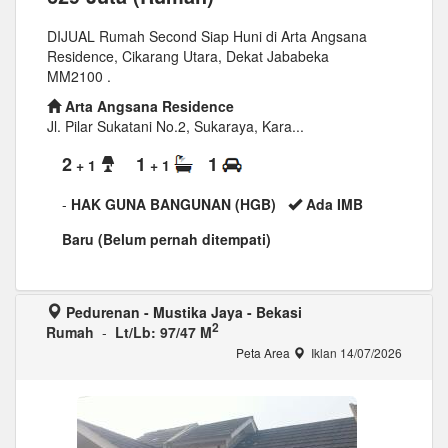
DIJUAL Rumah Second Siap Huni di Arta Angsana
Residence, Cikarang Utara, Dekat Jababeka
MM2100 .
Arta Angsana Residence
Jl. Pilar Sukatani No.2, Sukaraya, Kara...
2
1
1
+ 1
+ 1
-
HAK GUNA BANGUNAN (HGB)
Ada IMB
Baru (Belum pernah ditempati)
Pedurenan - Mustika Jaya - Bekasi
2
Rumah
-
Lt/Lb: 97/47 M
Peta Area
Iklan 14/07/2026