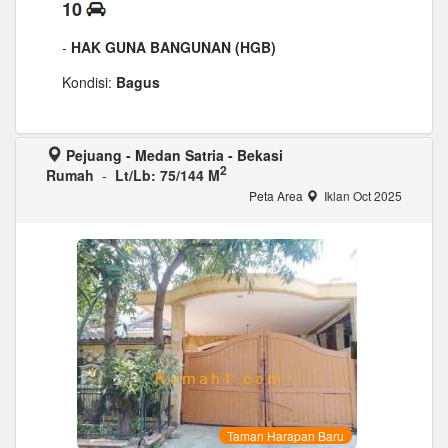
10
-
HAK GUNA BANGUNAN (HGB)
Kondisi:
Bagus
Pejuang - Medan Satria - Bekasi
2
Rumah
-
Lt/Lb: 75/144 M
Peta Area
Iklan Oct 2025
Taman Harapan Baru