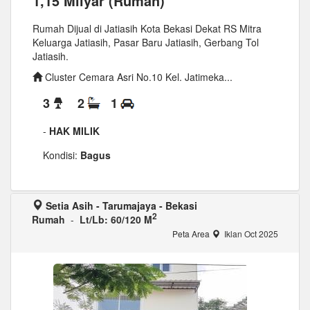
1,15 Milyar (Rumah)
Rumah Dijual di Jatiasih Kota Bekasi Dekat RS Mitra
Keluarga Jatiasih, Pasar Baru Jatiasih, Gerbang Tol
Jatiasih.
Cluster Cemara Asri No.10 Kel. Jatimeka...
3
2
1
-
HAK MILIK
Kondisi:
Bagus
Setia Asih - Tarumajaya - Bekasi
2
Rumah
-
Lt/Lb: 60/120 M
Peta Area
Iklan Oct 2025