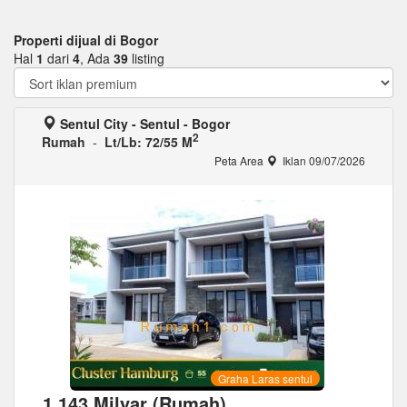
Properti dijual di Bogor
Hal
1
dari
4
, Ada
39
listing
Sentul City - Sentul - Bogor
2
Rumah
-
Lt/Lb: 72/55 M
Peta Area
Iklan 09/07/2026
Graha Laras sentul
1,143 Milyar (Rumah)