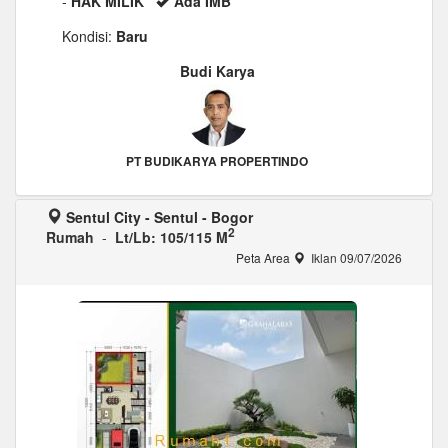
-
HAK MILIK
Ada IMB
Kondisi:
Baru
Budi Karya
PT BUDIKARYA PROPERTINDO
Sentul City - Sentul - Bogor
2
Rumah
-
Lt/Lb: 105/115 M
Peta Area
Iklan 09/07/2026