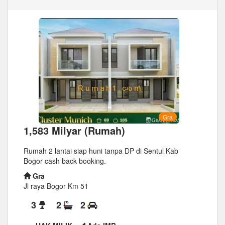
Gra
1,583 Milyar (Rumah)
Rumah 2 lantai siap huni tanpa DP di Sentul Kab
Bogor cash back booking.
Gra
Jl raya Bogor Km 51
3
2
2