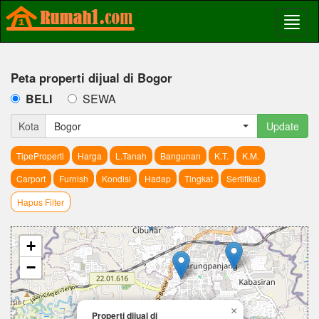
Peta properti dijual di Bogor
BELI
SEWA
Kota
Bogor
Update
TipeProperti
Harga
L.Tanah
Bangunan
K.T.
K.M.
Carport
Furnish
Kondisi
Hadap
Tingkat
Sertifikat
Hapus Filter
+
−
×
Properti dijual di