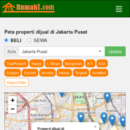
Peta properti dijual di Jakarta Pusat
BELI
SEWA
Kota
Jakarta Pusat
Update
TipeProperti
Harga
L.Tanah
Bangunan
K.T.
K.M.
Carport
Furnish
Kondisi
Hadap
Tingkat
Sertifikat
Hapus Filter
+
−
×
Properti dijual di