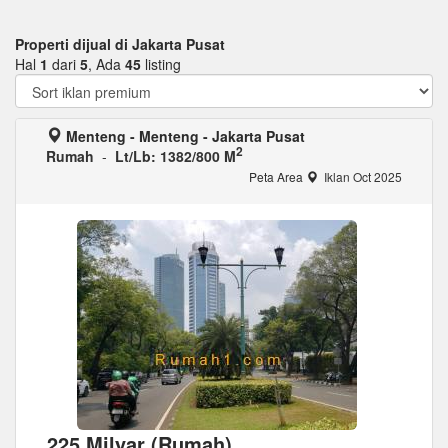
Properti dijual di Jakarta Pusat
Hal
1
dari
5
, Ada
45
listing
Menteng - Menteng - Jakarta Pusat
2
Rumah
-
Lt/Lb: 1382/800 M
Peta Area
Iklan Oct 2025
225 Milyar (Rumah)