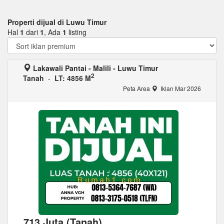
Properti dijual di Luwu Timur
Hal
1
dari
1
, Ada
1
listing
Lakawali Pantai - Malili - Luwu Timur
2
Tanah
-
LT: 4856 M
Peta Area
Iklan Mar 2026
713 Juta (Tanah)