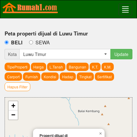
Peta properti dijual di Luwu Timur
BELI
SEWA
Kota
Luwu Timur
Update
TipeProperti
Harga
L.Tanah
Bangunan
K.T.
K.M.
Carport
Furnish
Kondisi
Hadap
Tingkat
Sertifikat
Hapus Filter
+
−
×
Properti dijual di