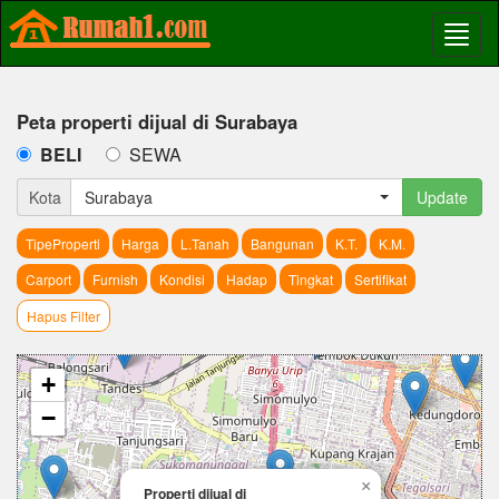
Peta properti dijual di Surabaya
BELI
SEWA
Kota
Surabaya
Update
TipeProperti
Harga
L.Tanah
Bangunan
K.T.
K.M.
Carport
Furnish
Kondisi
Hadap
Tingkat
Sertifikat
Hapus Filter
+
−
×
Properti dijual di