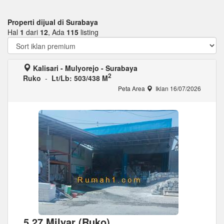
Properti dijual di Surabaya
Hal
1
dari
12
, Ada
115
listing
Kalisari - Mulyorejo - Surabaya
2
Ruko
-
Lt/Lb: 503/438 M
Peta Area
Iklan 16/07/2026
5,27 Milyar (Ruko)