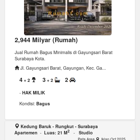
2,944 Milyar (Rumah)
Jual Rumah Bagus Minimalis di Gayungsari Barat
Surabaya Kota.
Jl. Gayungsari Barat, Gayungan, Kec. Ga...
4
3
2
+ 2
+ 2
-
HAK MILIK
Kondisi:
Bagus
Kedung Baruk - Rungkut - Surabaya
2
Apartemen
-
Luas: 21 M
-
Studio
Peta Area
Iklan Oct 2025