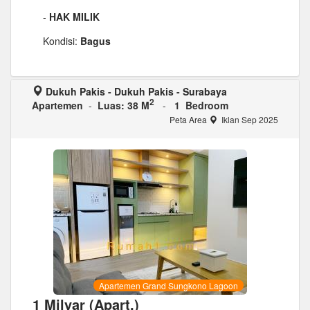
-
HAK MILIK
Kondisi:
Bagus
Dukuh Pakis - Dukuh Pakis - Surabaya
2
Apartemen
-
Luas: 38 M
-
1 Bedroom
Peta Area
Iklan Sep 2025
Apartemen Grand Sungkono Lagoon
1 Milyar (Apart.)