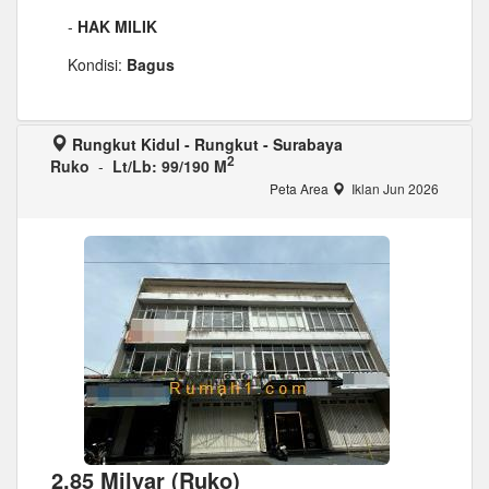
-
HAK MILIK
Kondisi:
Bagus
Rungkut Kidul - Rungkut - Surabaya
2
Ruko
-
Lt/Lb: 99/190 M
Peta Area
Iklan Jun 2026
2,85 Milyar (Ruko)