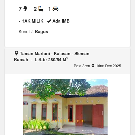
7
2
1
-
HAK MILIK
Ada IMB
Kondisi:
Bagus
Taman Martani - Kalasan - Sleman
2
Rumah
-
Lt/Lb: 280/54 M
Peta Area
Iklan Dec 2025