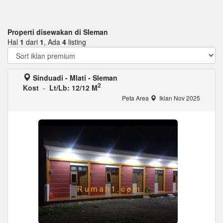
Properti disewakan di Sleman
Hal
1
dari
1
, Ada
4
listing
Sinduadi - Mlati - Sleman
2
Kost
-
Lt/Lb: 12/12 M
Peta Area
Iklan Nov 2025