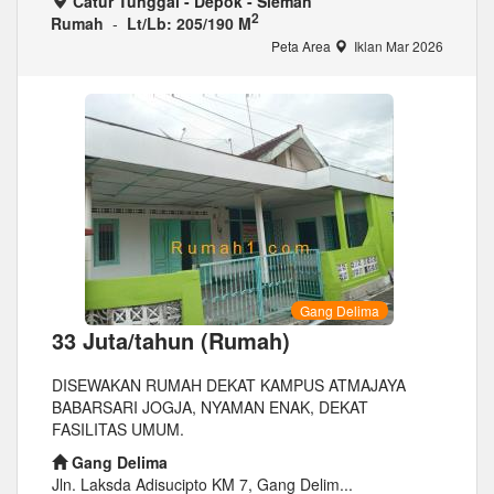
Catur Tunggal - Depok - Sleman
2
Rumah
-
Lt/Lb: 205/190 M
Peta Area
Iklan Mar 2026
Gang Delima
33 Juta/tahun (Rumah)
DISEWAKAN RUMAH DEKAT KAMPUS ATMAJAYA
BABARSARI JOGJA, NYAMAN ENAK, DEKAT
FASILITAS UMUM.
Gang Delima
Jln. Laksda Adisucipto KM 7, Gang Delim...