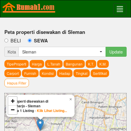
Peta properti disewakan di Sleman
BELI
SEWA
Kota
Sleman
Update
TipeProperti
Harga
L.Tanah
Bangunan
K.T.
K.M.
Carport
Furnish
Kondisi
Hadap
Tingkat
Sertifikat
Hapus Filter
×
+
Properti disewakan di
Triharjo - Sleman
−
Ada 1 Listing
-
Klik Lihat Listing...