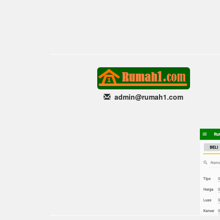
admin@rumah1
.com