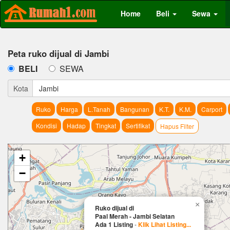
Home
Beli
Sewa
Peta ruko dijual di Jambi
BELI
SEWA
Kota
Jambi
Ruko
Harga
L.Tanah
Bangunan
K.T.
K.M.
Carport
Kondisi
Hadap
Tingkat
Sertifikat
Hapus Filter
+
−
×
Ruko dijual di
Paal Merah - Jambi Selatan
Ada 1 Listing
-
Klik Lihat Listing...