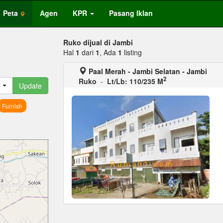
Peta
Agen
KPR
Pasang Iklan
Ruko dijual di Jambi
Hal
1
dari
1
, Ada
1
listing
Paal Merah - Jambi Selatan - Jambi
2
Ruko
-
Lt/Lb: 110/235 M
Update
Furnish