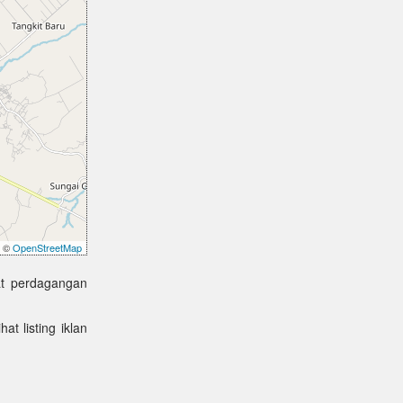
©
OpenStreetMap
at perdagangan
at listing iklan