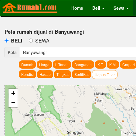
Home
Beli
Sewa
Peta rumah dijual di Banyuwangi
BELI
SEWA
Kota
Banyuwangi
Rumah
Harga
L.Tanah
Bangunan
K.T.
K.M.
Carport
Kondisi
Hadap
Tingkat
Sertifikat
Hapus Filter
+
−