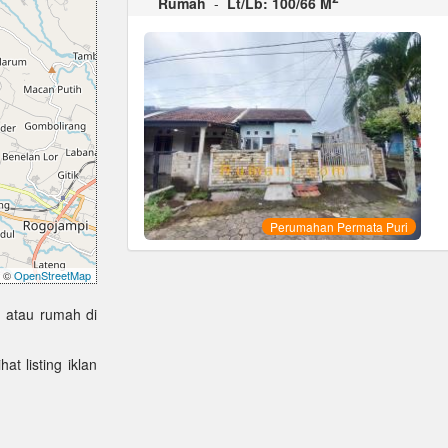
Rumah
-
Lt/Lb: 100/66 M
Perumahan Permata Puri
©
OpenStreetMap
 atau rumah di
at listing iklan