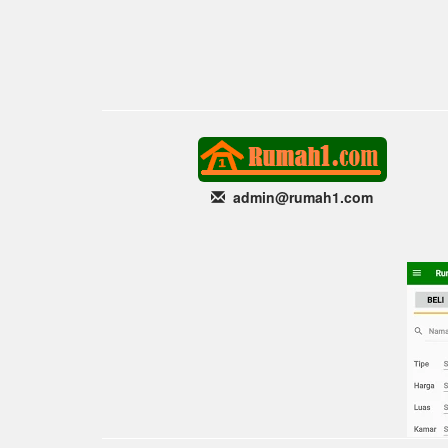
admin@rumah1
.com