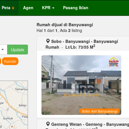
Peta
Agen
KPR
Pasang Iklan
Rumah dijual di Banyuwangi
Hal
1
dari
1
, Ada
2
listing
Sobo - Banyuwangi - Banyuwangi
2
Rumah
-
Lt/Lb: 73/55 M
Update
Furnish
Sobo Asri Banyuwangi
Genteng Wetan - Genteng - Banyuwang
2