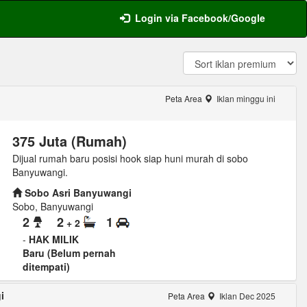
Login via Facebook/Google
Peta Area
Iklan minggu ini
375 Juta (Rumah)
Dijual rumah baru posisi hook siap huni murah di sobo
Banyuwangi.
Sobo Asri Banyuwangi
Sobo, Banyuwangi
2
2
1
+ 2
-
HAK MILIK
Baru (Belum pernah
ditempati)
i
Peta Area
Iklan Dec 2025