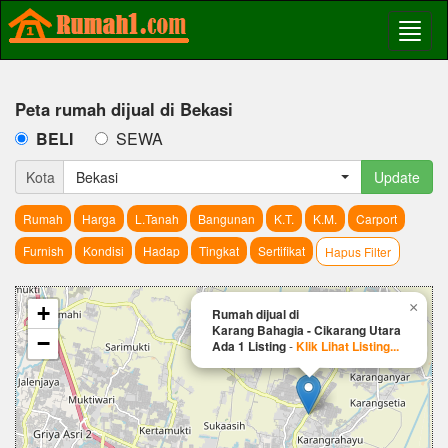
Peta rumah dijual di Bekasi
BELI
SEWA
Kota
Bekasi
Update
Rumah
Harga
L.Tanah
Bangunan
K.T.
K.M.
Carport
Furnish
Kondisi
Hadap
Tingkat
Sertifikat
Hapus Filter
×
+
Rumah dijual di
Karang Bahagia - Cikarang Utara
−
Ada 1 Listing
-
Klik Lihat Listing...