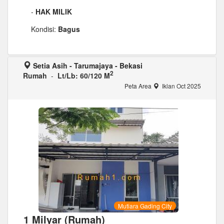
-
HAK MILIK
Kondisi:
Bagus
Setia Asih - Tarumajaya - Bekasi
2
Rumah
-
Lt/Lb: 60/120 M
Peta Area
Iklan Oct 2025
Mutiara Gading City
1 Milyar (Rumah)