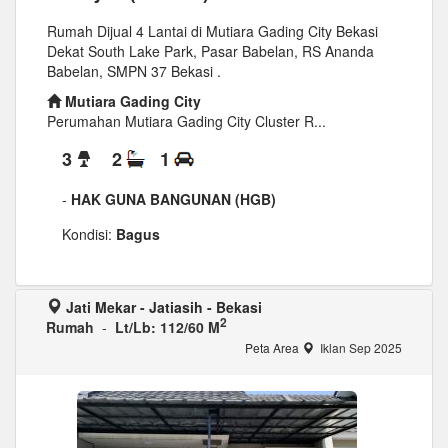
Rumah Dijual 4 Lantai di Mutiara Gading City Bekasi
Dekat South Lake Park, Pasar Babelan, RS Ananda
Babelan, SMPN 37 Bekasi .
Mutiara Gading City
Perumahan Mutiara Gading City Cluster R...
3
2
1
-
HAK GUNA BANGUNAN (HGB)
Kondisi:
Bagus
Jati Mekar - Jatiasih - Bekasi
2
Rumah
-
Lt/Lb: 112/60 M
Peta Area
Iklan Sep 2025