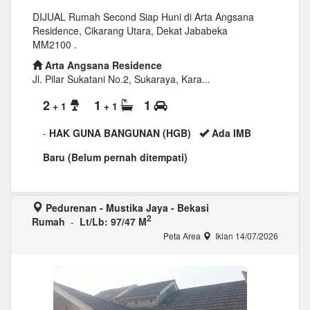
DIJUAL Rumah Second Siap Huni di Arta Angsana
Residence, Cikarang Utara, Dekat Jababeka
MM2100 .
Arta Angsana Residence
Jl. Pilar Sukatani No.2, Sukaraya, Kara...
2
1
1
+ 1
+ 1
-
HAK GUNA BANGUNAN (HGB)
Ada IMB
Baru (Belum pernah ditempati)
Pedurenan - Mustika Jaya - Bekasi
2
Rumah
-
Lt/Lb: 97/47 M
Peta Area
Iklan 14/07/2026