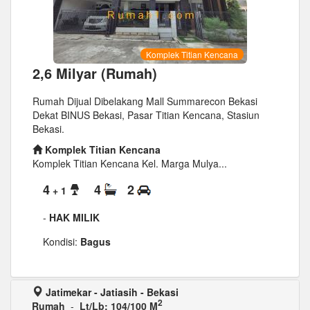
Komplek Titian Kencana
2,6 Milyar (Rumah)
Rumah Dijual Dibelakang Mall Summarecon Bekasi
Dekat BINUS Bekasi, Pasar Titian Kencana, Stasiun
Bekasi.
Komplek Titian Kencana
Komplek Titian Kencana Kel. Marga Mulya...
4
4
2
+ 1
-
HAK MILIK
Kondisi:
Bagus
Jatimekar - Jatiasih - Bekasi
2
Rumah
-
Lt/Lb: 104/100 M