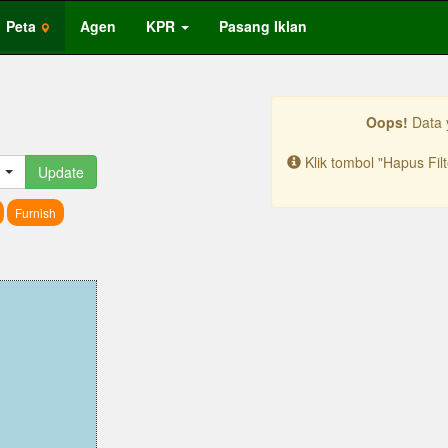
Peta
Agen
KPR
Pasang Iklan
Oops!
Data 
Klik tombol "Hapus Fil
Update
Furnish