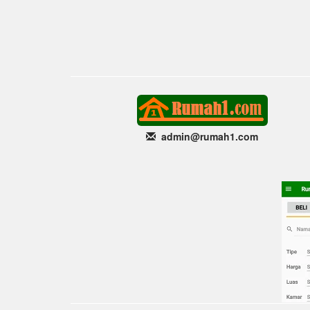
admin@rumah1
.com