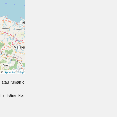
©
OpenStreetMap
 atau rumah di
at listing iklan