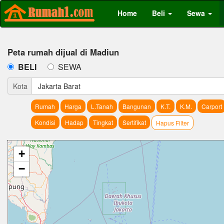
Home
Beli
Sewa
Peta rumah dijual di Madiun
BELI
SEWA
Kota
Jakarta Barat
Rumah
Harga
L.Tanah
Bangunan
K.T.
K.M.
Carport
Kondisi
Hadap
Tingkat
Sertifikat
Hapus Filter
+
−