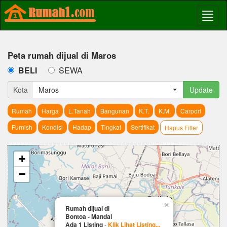
Peta rumah dijual di Maros
BELI
SEWA
Kota
Maros
Update
Rumah
Harga
L.Tanah
Bangunan
K.T.
K.M.
Carport
Furnish
Kondisi
Hadap
Tingkat
Sertifikat
Hapus Filter
+
−
×
Rumah dijual di
Bontoa - Mandai
Ada 1 Listing
-
Klik Lihat Listing...