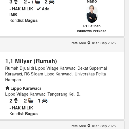
3
2
2
Nano
+ 1
-
HAK MILIK
Ada
IMB
Kondisi:
Bagus
PT Fatihah
Istimewa Perkasa
Peta Area
Iklan Sep 2025
1,1 Milyar (Rumah)
Rumah Dijual di Lippo Village Karawaci Dekat Supermal
Karawaci, RS Siloam Lippo Karawaci, Universitas Pelita
Harapan.
Lippo Karawaci
Lippo Village Karawaci Tangerang Kel. B...
2
2
1
-
HAK MILIK
Kondisi:
Bagus
Peta Area
Iklan Sep 2025