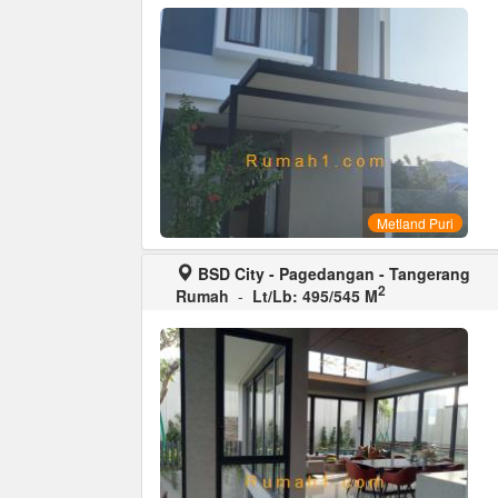
Metland Puri
BSD City - Pagedangan - Tangerang
2
Rumah
-
Lt/Lb: 495/545 M