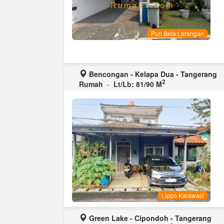
Puri Beta Larangan
Bencongan - Kelapa Dua - Tangerang
2
Rumah
-
Lt/Lb: 81/90 M
Lippo Karawaci
Green Lake - Cipondoh - Tangerang