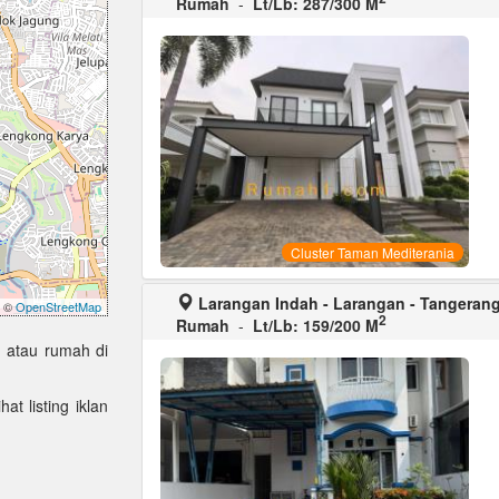
Rumah
-
Lt/Lb: 287/300 M
Cluster Taman Mediterania
Larangan Indah - Larangan - Tangeran
©
OpenStreetMap
2
Rumah
-
Lt/Lb: 159/200 M
 atau rumah di
at listing iklan