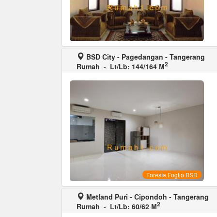
BSD City - Pagedangan - Tangerang
2
Rumah
-
Lt/Lb: 144/164 M
Foresta Foglio BSD
Metland Puri - Cipondoh - Tangerang
2
Rumah
-
Lt/Lb: 60/62 M