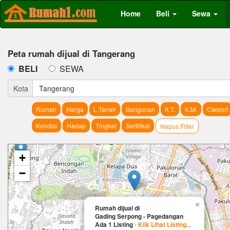
Home
Beli
Sewa
Peta rumah dijual di Tangerang
BELI
SEWA
Kota
Tangerang
Rumah
Harga
L.Tanah
Bangunan
K.T.
K.M.
Carport
Kondisi
Hadap
Tingkat
Sertifikat
Hapus Filter
+
−
×
Rumah dijual di
Gading Serpong - Pagedangan
Ada 1 Listing
-
Klik Lihat Listing...