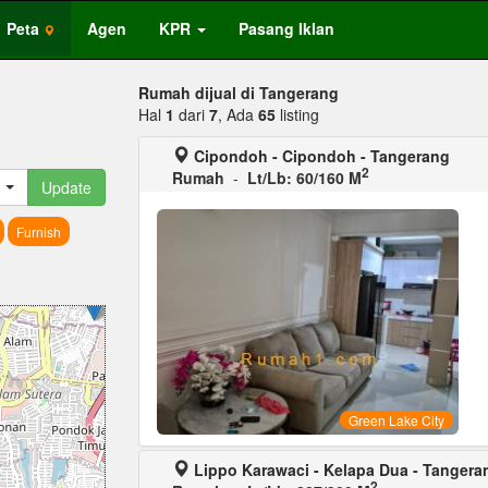
Peta
Agen
KPR
Pasang Iklan
Rumah dijual di Tangerang
Hal
1
dari
7
, Ada
65
listing
Cipondoh - Cipondoh - Tangerang
2
Rumah
-
Lt/Lb: 60/160 M
Update
Furnish
Green Lake City
Lippo Karawaci - Kelapa Dua - Tangera
2