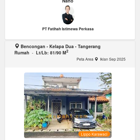
Nano
PT Fatihah Istimewa Perkasa
Bencongan - Kelapa Dua - Tangerang
2
Rumah
-
Lt/Lb: 81/90 M
Peta Area
Iklan Sep 2025
Lippo Karawaci