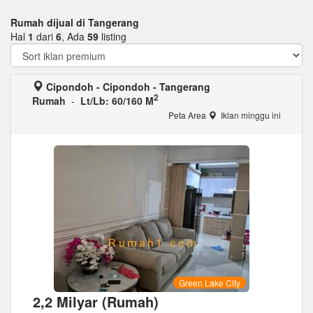
Rumah dijual di Tangerang
Hal
1
dari
6
, Ada
59
listing
Cipondoh - Cipondoh - Tangerang
2
Rumah
-
Lt/Lb: 60/160 M
Peta Area
Iklan minggu ini
Green Lake City
2,2 Milyar (Rumah)