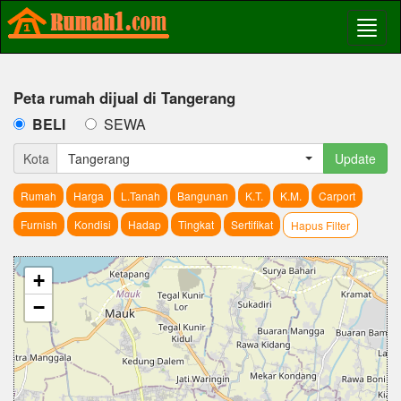
Peta rumah dijual di Tangerang
BELI
SEWA
Kota
Tangerang
Update
Rumah
Harga
L.Tanah
Bangunan
K.T.
K.M.
Carport
Furnish
Kondisi
Hadap
Tingkat
Sertifikat
Hapus Filter
+
−