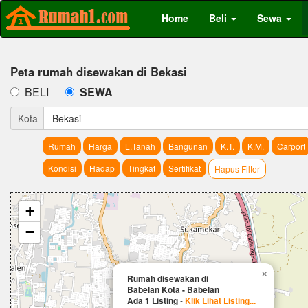
Home
Beli
Sewa
Peta rumah disewakan di Bekasi
BELI
SEWA
Kota
Bekasi
Rumah
Harga
L.Tanah
Bangunan
K.T.
K.M.
Carport
Kondisi
Hadap
Tingkat
Sertifikat
Hapus Filter
+
−
×
Rumah disewakan di
Babelan Kota - Babelan
Ada 1 Listing
-
Klik Lihat Listing...