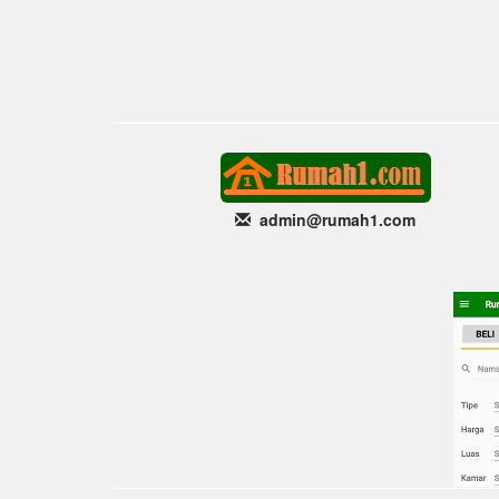
admin@rumah1
.com