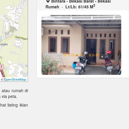
Bintara - Bekasi Barat - Bekasi
2
Rumah
-
Lt/Lb: 61/45 M
©
OpenStreetMap
 atau rumah di
via peta.
at listing iklan