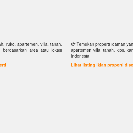
h, ruko, apartemen, villa, tanah,
Temukan properti idaman yang 
i berdasarkan area atau lokasi
apartemen villa, tanah, kios, k
Indonesia.
erti
Lihat listing iklan properti di