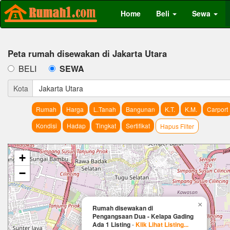
Home
Beli
Sewa
Peta rumah disewakan di Jakarta Utara
BELI
SEWA
Kota
Jakarta Utara
Rumah
Harga
L.Tanah
Bangunan
K.T.
K.M.
Carport
Kondisi
Hadap
Tingkat
Sertifikat
Hapus Filter
+
−
×
Rumah disewakan di
Pengangsaan Dua - Kelapa Gading
Ada 1 Listing
-
Klik Lihat Listing...