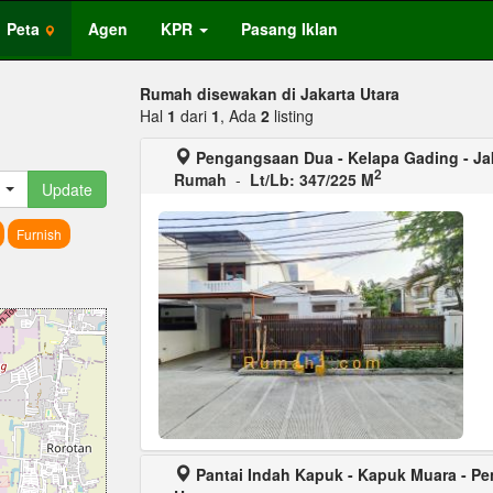
Peta
Agen
KPR
Pasang Iklan
Rumah disewakan di Jakarta Utara
Hal
1
dari
1
, Ada
2
listing
Pengangsaan Dua - Kelapa Gading - Jak
2
Rumah
-
Lt/Lb: 347/225 M
Update
Furnish
Pantai Indah Kapuk - Kapuk Muara - Pen