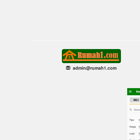
admin@rumah1
.com