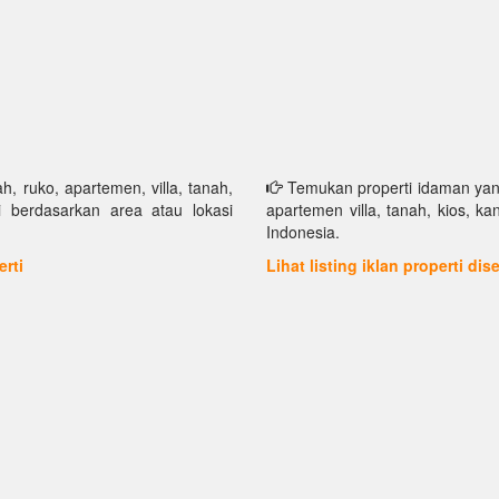
h, ruko, apartemen, villa, tanah,
Temukan properti idaman yang 
i berdasarkan area atau lokasi
apartemen villa, tanah, kios, k
Indonesia.
erti
Lihat listing iklan properti di