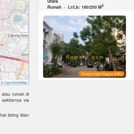
Utara
2
Rumah
-
Lt/Lb: 180/250 M
Pantai Indah Kapuk (PIK)
©
OpenStreetMap
 atau rumah di
sekitarnya via
at listing iklan