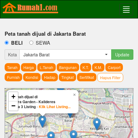
Peta tanah dijual di Jakarta Barat
BELI
SEWA
Kota
Jakarta Barat
Update
Tanah
Harga
L.Tanah
Bangunan
K.T.
K.M.
Carport
Furnish
Kondisi
Hadap
Tingkat
Sertifikat
Hapus Filter
×
+
Tanah dijual di
Citra Garden - Kalideres
−
Ada 3 Listing
-
Klik Lihat Listing...