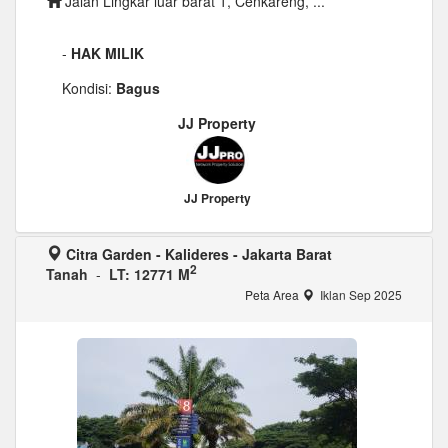
Jalan Lingkar luar barat 1, Cenkareng, ...
-
HAK MILIK
Kondisi:
Bagus
JJ Property
JJ Property
Citra Garden - Kalideres - Jakarta Barat
2
Tanah
-
LT: 12771 M
Peta Area
Iklan Sep 2025