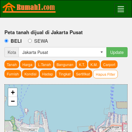
Peta tanah dijual di Jakarta Pusat
BELI
SEWA
Kota
Jakarta Pusat
Update
Tanah
Harga
L.Tanah
Bangunan
K.T.
K.M.
Carport
Furnish
Kondisi
Hadap
Tingkat
Sertifikat
Hapus Filter
+
−