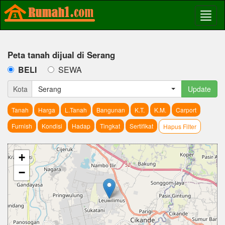
Peta tanah dijual di Serang
BELI
SEWA
Kota
Serang
Update
Tanah
Harga
L.Tanah
Bangunan
K.T.
K.M.
Carport
Furnish
Kondisi
Hadap
Tingkat
Sertifikat
Hapus Filter
+
−