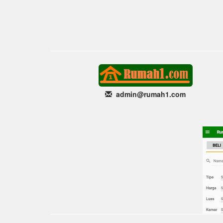
admin@rumah1
.com