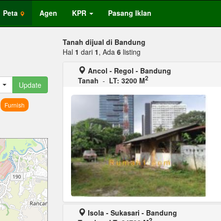
Peta
Agen
KPR
Pasang Iklan
Tanah dijual di Bandung
Hal
1
dari
1
, Ada
6
listing
Ancol - Regol - Bandung
2
Tanah
-
LT: 3200 M
Update
Furnish
Isola - Sukasari - Bandung
2