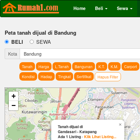
Home
Beli
Sewa
Peta tanah dijual di Bandung
BELI
SEWA
Kota
Bandung
Tanah
Harga
L.Tanah
Bangunan
K.T.
K.M.
Carport
Kondisi
Hadap
Tingkat
Sertifikat
Hapus Filter
+
−
×
Tanah dijual di
Gandasari - Katapang
Ada 1 Listing
-
Klik Lihat Listing...