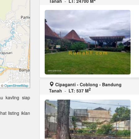
Tanah
-
LT: 24700 M
Cipaganti - Coblong - Bandung
©
OpenStreetMap
2
Tanah
-
LT: 537 M
u kavling siap
at listing iklan