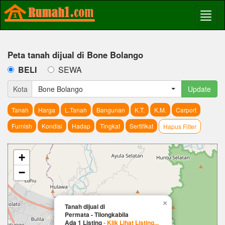
Peta tanah dijual di Bone Bolango
BELI
SEWA
Kota
Bone Bolango
Update
Tanah
Harga
L.Tanah
Bangunan
K.T.
K.M.
Carport
Furnish
Kondisi
Hadap
Tingkat
Sertifikat
Hapus Filter
+
−
×
Tanah dijual di
Permata - Tilongkabila
Ada 1 Listing
-
Klik Lihat Listing...