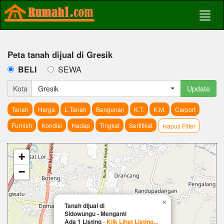
Peta tanah dijual di Gresik
BELI
SEWA
Kota
Gresik
Update
Tanah
Harga
L.Tanah
Bangunan
K.T.
K.M.
Carport
Furnish
Kondisi
Hadap
Tingkat
Sertifikat
Hapus Filter
+
−
×
Tanah dijual di
Sidowungu - Menganti
Ada 1 Listing
-
Klik Lihat Listing...