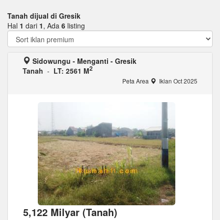
Tanah dijual di Gresik
Hal
1
dari
1
, Ada
6
listing
Sidowungu - Menganti - Gresik
2
Tanah
-
LT: 2561 M
Peta Area
Iklan Oct 2025
5,122 Milyar (Tanah)