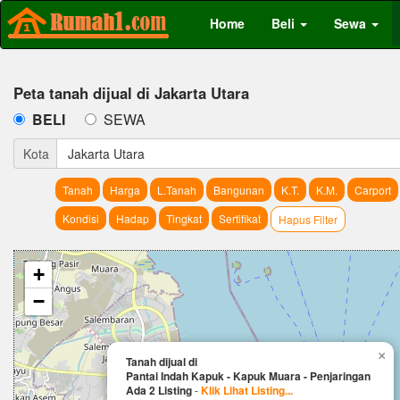
Home
Beli
Sewa
Peta tanah dijual di Jakarta Utara
BELI
SEWA
Kota
Jakarta Utara
Tanah
Harga
L.Tanah
Bangunan
K.T.
K.M.
Carport
Kondisi
Hadap
Tingkat
Sertifikat
Hapus Filter
+
−
×
Tanah dijual di
Pantai Indah Kapuk - Kapuk Muara - Penjaringan
Ada 2 Listing
-
Klik Lihat Listing...