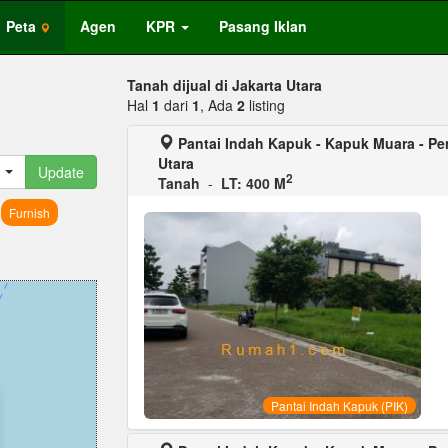
Peta
Agen
KPR
Pasang Iklan
Tanah dijual di Jakarta Utara
Hal
1
dari
1
, Ada
2
listing
Pantai Indah Kapuk - Kapuk Muara - Pen
Utara
Update
2
Tanah
-
LT: 400 M
Furnish
Pantai Indah Kapuk (PIK)