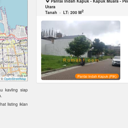
Pantai Indah Kapuk - Kapuk Muara - Pen
Utara
2
Tanah
-
LT: 200 M
Pantai Indah Kapuk (PIK)
©
OpenStreetMap
u kavling siap
a.
at listing iklan