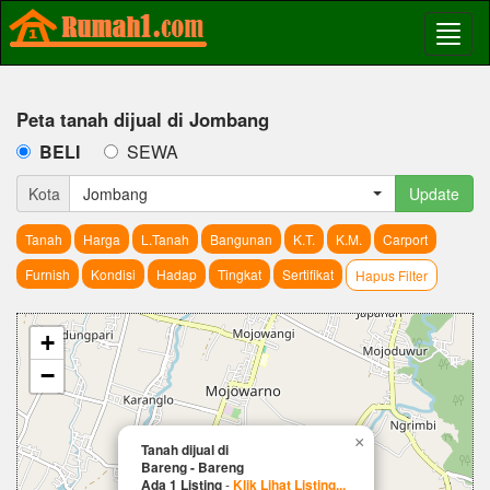
Peta tanah dijual di Jombang
BELI
SEWA
Kota
Jombang
Update
Tanah
Harga
L.Tanah
Bangunan
K.T.
K.M.
Carport
Furnish
Kondisi
Hadap
Tingkat
Sertifikat
Hapus Filter
+
−
×
Tanah dijual di
Bareng - Bareng
Ada 1 Listing
-
Klik Lihat Listing...