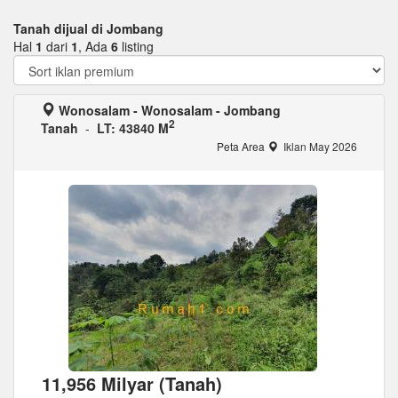
Tanah dijual di Jombang
Hal
1
dari
1
, Ada
6
listing
Wonosalam - Wonosalam - Jombang
2
Tanah
-
LT: 43840 M
Peta Area
Iklan May 2026
11,956 Milyar (Tanah)