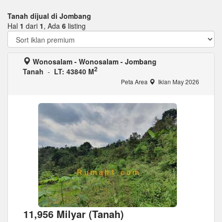
Tanah dijual di Jombang
Hal
1
dari
1
, Ada
6
listing
Wonosalam - Wonosalam - Jombang
2
Tanah
-
LT: 43840 M
Peta Area
Iklan May 2026
11,956 Milyar (Tanah)