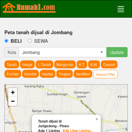
Peta tanah dijual di Jombang
BELI
SEWA
Kota
Jombang
Update
Tanah
Harga
L.Tanah
Bangunan
K.T.
K.M.
Carport
Furnish
Kondisi
Hadap
Tingkat
Sertifikat
Hapus Filter
+
−
×
Tanah dijual di
Jatigedong - Ploso
Ada 1 Listing
-
Klik Lihat Listing...