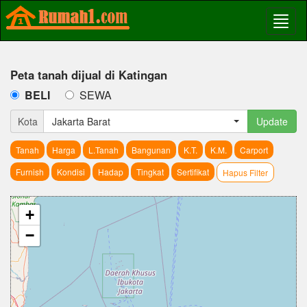
Peta tanah dijual di Katingan
BELI
SEWA
Kota
Jakarta Barat
Update
Tanah
Harga
L.Tanah
Bangunan
K.T.
K.M.
Carport
Furnish
Kondisi
Hadap
Tingkat
Sertifikat
Hapus Filter
+
−