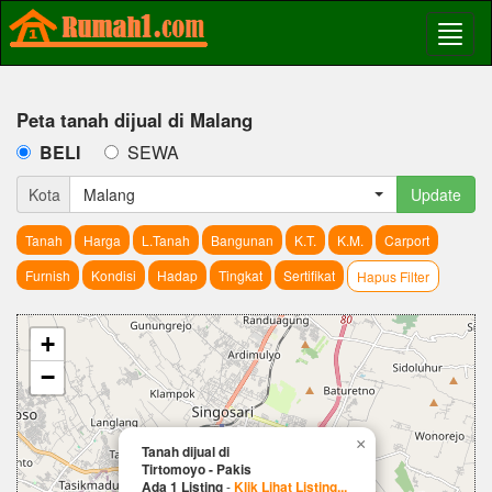
Peta tanah dijual di Malang
BELI
SEWA
Kota
Malang
Update
Tanah
Harga
L.Tanah
Bangunan
K.T.
K.M.
Carport
Furnish
Kondisi
Hadap
Tingkat
Sertifikat
Hapus Filter
+
−
×
Tanah dijual di
Tirtomoyo - Pakis
Ada 1 Listing
-
Klik Lihat Listing...