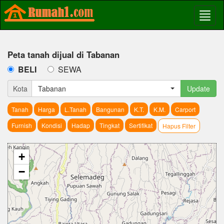
Peta tanah dijual di Tabanan
BELI
SEWA
Kota
Tabanan
Update
Tanah
Harga
L.Tanah
Bangunan
K.T.
K.M.
Carport
Furnish
Kondisi
Hadap
Tingkat
Sertifikat
Hapus Filter
+
−