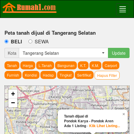
Peta tanah dijual di Tangerang Selatan
BELI
SEWA
Kota
Tangerang Selatan
Update
Tanah
Harga
L.Tanah
Bangunan
K.T.
K.M.
Carport
Furnish
Kondisi
Hadap
Tingkat
Sertifikat
Hapus Filter
+
−
×
Tanah dijual di
Pondok Karya - Pondok Aren
Ada 1 Listing
-
Klik Lihat Listing...