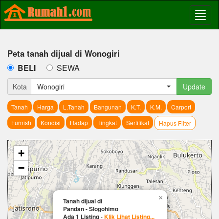
Peta tanah dijual di Wonogiri
BELI
SEWA
Kota
Wonogiri
Update
Tanah
Harga
L.Tanah
Bangunan
K.T.
K.M.
Carport
Furnish
Kondisi
Hadap
Tingkat
Sertifikat
Hapus Filter
+
−
×
Tanah dijual di
Pandan - Slogohimo
Ada 1 Listing
-
Klik Lihat Listing...