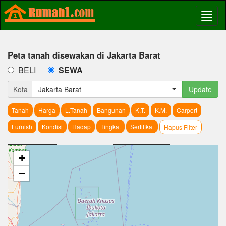
Peta tanah disewakan di Jakarta Barat
BELI
SEWA
Kota
Jakarta Barat
Update
Tanah
Harga
L.Tanah
Bangunan
K.T.
K.M.
Carport
Furnish
Kondisi
Hadap
Tingkat
Sertifikat
Hapus Filter
+
−