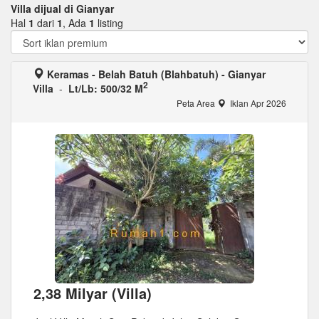
Villa dijual di Gianyar
Hal
1
dari
1
, Ada
1
listing
Keramas - Belah Batuh (Blahbatuh) - Gianyar
2
Villa
-
Lt/Lb: 500/32 M
Peta Area
Iklan Apr 2026
2,38 Milyar (Villa)