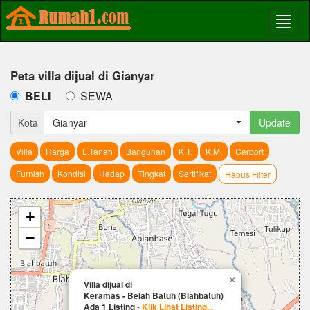
Peta villa dijual di Gianyar
BELI
SEWA
Kota
Gianyar
Update
Villa
Harga
L.Tanah
Bangunan
K.T.
K.M.
Carport
Furnish
Kondisi
Hadap
Tingkat
Sertifikat
Hapus Filter
+
−
×
Villa dijual di
Keramas - Belah Batuh (Blahbatuh)
Ada 1 Listing
-
Klik Lihat Listing...