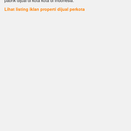
pabrik dijual di kota kota di Indonesia.
Lihat listing iklan properti dijual perkota