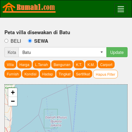
Peta villa disewakan di Batu
BELI
SEWA
Kota
Batu
Update
Villa
Harga
L.Tanah
Bangunan
K.T.
K.M.
Carport
Furnish
Kondisi
Hadap
Tingkat
Sertifikat
Hapus Filter
+
−