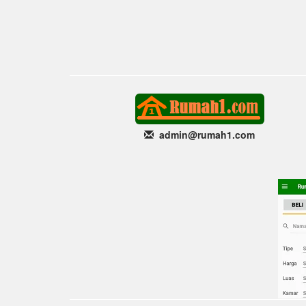
admin@rumah1
.com