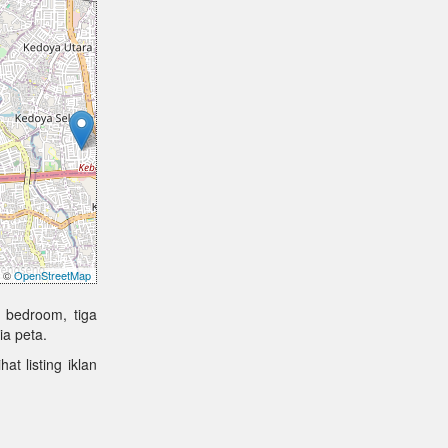
©
OpenStreetMap
 bedroom, tiga
ia peta.
at listing iklan