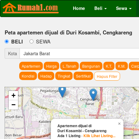
Home
Beli
Sewa
Peta apartemen dijual di Duri Kosambi, Cengkareng
BELI
SEWA
Kota
Jakarta Barat
Apartemen
Harga
L.Tanah
Bangunan
K.T.
K.M.
Carp
Kondisi
Hadap
Tingkat
Sertifikat
Hapus Filter
+
−
×
Apartemen dijual di
Duri Kosambi - Cengkareng
Ada 1 Listing
-
Klik Lihat Listing...