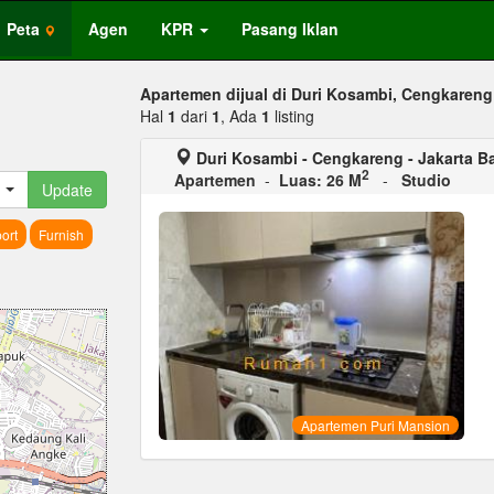
Peta
Agen
KPR
Pasang Iklan
Apartemen dijual di Duri Kosambi, Cengkareng
Hal
1
dari
1
, Ada
1
listing
Duri Kosambi - Cengkareng - Jakarta Ba
2
Apartemen
-
Luas: 26 M
-
Studio
Update
ort
Furnish
Apartemen Puri Mansion