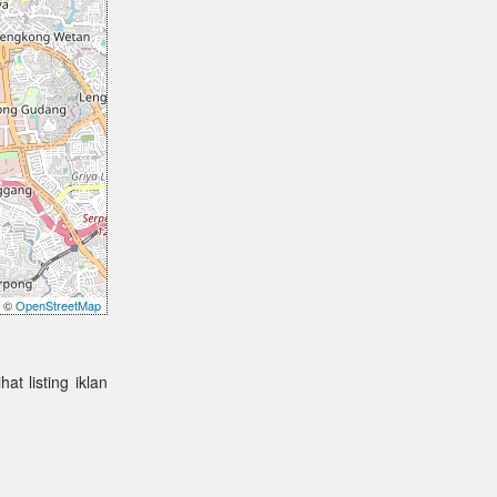
©
OpenStreetMap
at listing iklan