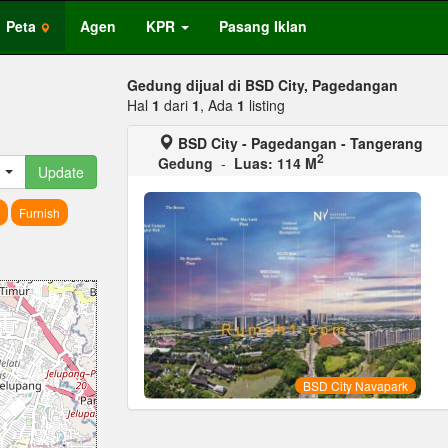
Peta
Agen
KPR
Pasang Iklan
Gedung dijual di BSD City, Pagedangan
Hal
1
dari
1
, Ada
1
listing
BSD City - Pagedangan - Tangerang
2
Gedung
-
Luas: 114 M
Update
Furnish
BSD City Navapark