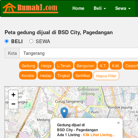
Home
Beli
Sewa
Peta gedung dijual di BSD City, Pagedangan
BELI
SEWA
Kota
Tangerang
Gedung
Harga
L.Tanah
Bangunan
K.T.
K.M.
Carport
Kondisi
Hadap
Tingkat
Sertifikat
Hapus Filter
+
−
×
Gedung dijual di
BSD City - Pagedangan
Ada 1 Listing
-
Klik Lihat Listing...