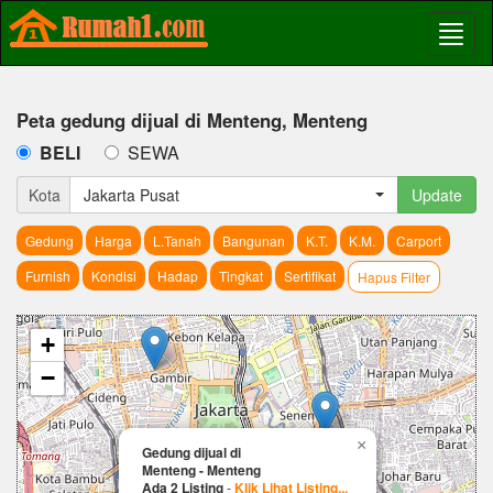
Peta gedung dijual di Menteng, Menteng
BELI
SEWA
Kota
Jakarta Pusat
Update
Gedung
Harga
L.Tanah
Bangunan
K.T.
K.M.
Carport
Furnish
Kondisi
Hadap
Tingkat
Sertifikat
Hapus Filter
+
−
×
Gedung dijual di
Menteng - Menteng
Ada 2 Listing
-
Klik Lihat Listing...