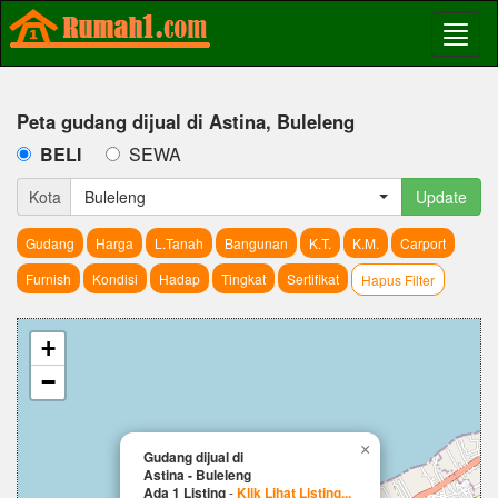
Peta gudang dijual di Astina, Buleleng
BELI
SEWA
Kota
Buleleng
Update
Gudang
Harga
L.Tanah
Bangunan
K.T.
K.M.
Carport
Furnish
Kondisi
Hadap
Tingkat
Sertifikat
Hapus Filter
+
−
×
Gudang dijual di
Astina - Buleleng
Ada 1 Listing
-
Klik Lihat Listing...