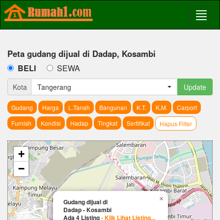
Peta gudang dijual di Dadap, Kosambi
BELI
SEWA
Kota
Tangerang
Update
Gudang
Harga
L.Tanah
Bangunan
K.T.
K.M.
Carport
Furnish
Kondisi
Hadap
Tingkat
Sertifikat
Hapus Filter
+
−
×
Gudang dijual di
Dadap - Kosambi
Ada 4 Listing
-
Klik Lihat Listing...